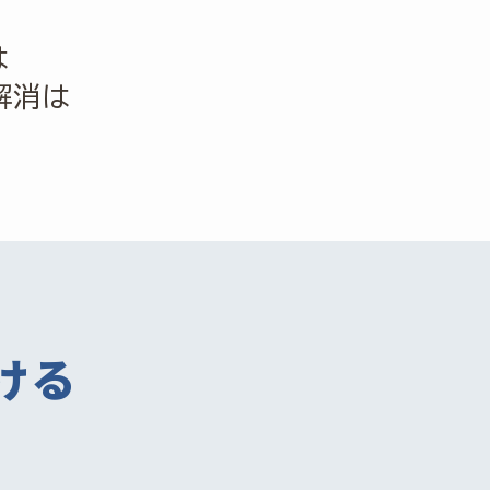
は
解消は
ける