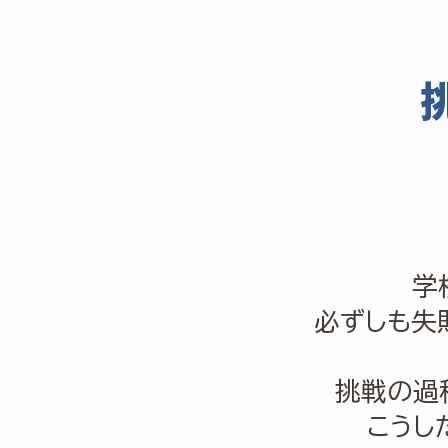
学
必ずしも失
挑戦の過
こうし