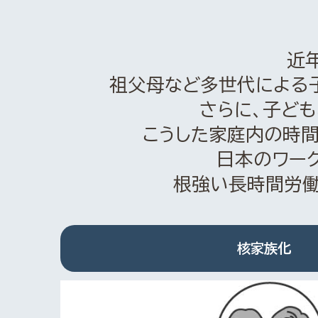
近
祖父母など多世代による
さらに、子ど
こうした家庭内の時
日本のワー
根強い長時間労働
核家族化