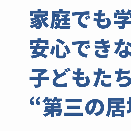
家庭でも
安心でき
子どもた
“第三の居